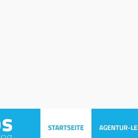
 18:00 Uhr
Am Markt 22 · 22941 Bargt
STARTSEITE
AGENTUR-LE
EN FÜR UNTE
chen fließend neu