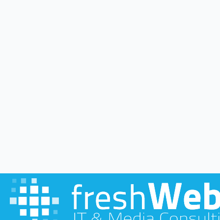
+49 4532 2899112 0
info@freshwebs.de
Di. – Fr. 09:00 –
LÖSUNG
Wir spre