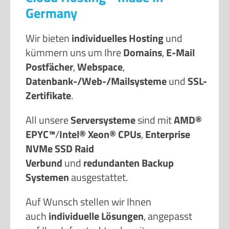
Germany
Wir bieten
individuelles Hosting
und
kümmern uns um Ihre
Domains
,
E-Mail
Postfächer
,
Webspace
,
Datenbank-/Web-/Mailsysteme
und
SSL-
Zertifikate
.
All unsere
Serversysteme
sind mit
AMD®
EPYC™
/
Intel® Xeon® CPUs
,
Enterprise
NVMe SSD Raid
Verbund
und
redundanten Backup
Systemen
ausgestattet.
Auf Wunsch stellen wir Ihnen
auch
individuelle Lösungen
, angepasst
auf Ihre Infrastruktur, bereit.