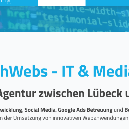
shWebs - IT & Medi
e Agentur zwischen Lübeck
wicklung
,
Social Media
,
Google Ads Betreuung
und
B
t in der Umsetzung von innovativen Webanwendunge
Gerne beraten wir Sie. Nehmen Sie mit uns
Kontakt
auf