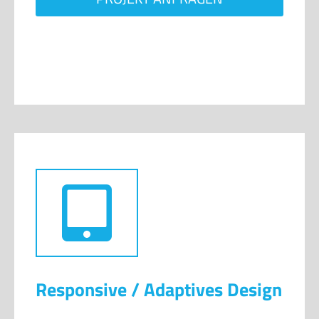
Responsive / Adaptives Design
Mobile Endgeräte wie iPads
®
, Tablets